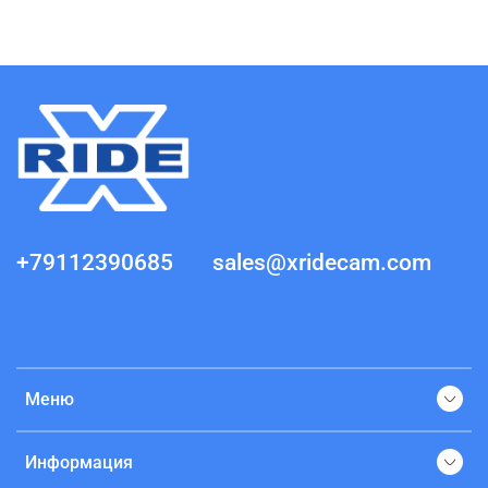
+79112390685
sales@xridecam.com
Меню
Информация