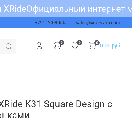
XRide
Официальный интернет ма
+79112390685
sales@xridecam.com
0
0
0
0.00 руб
Ride K31 Square Design c
вонками