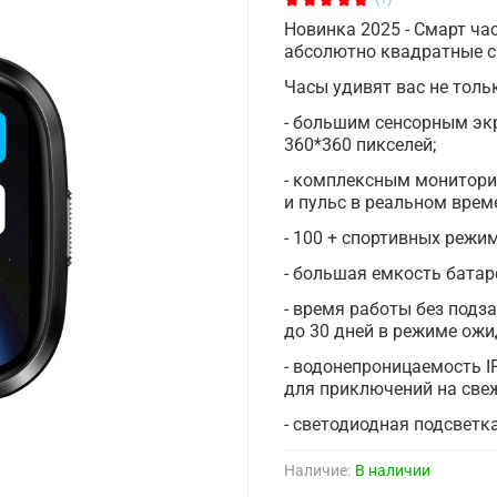
Новинка 2025 - Смарт час
абсолютно квадратные сма
Часы удивят вас не толь
- большим сенсорным эк
360*360 пикселей;
- комплексным мониторин
и пульс в реальном време
- 100 + спортивных режим
- большая емкость батар
- время работы без подз
до 30 дней в режиме ож
- водонепроницаемость I
для приключений на све
- светодиодная подсветк
Наличие:
В наличии