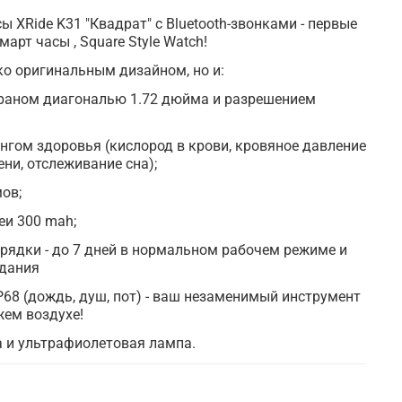
ы XRide K31 "Квадрат" c Bluetooth-звонками - первые
рт часы , Square Style Watch!
ко оригинальным дизайном, но и:
раном диагональю 1.72 дюйма и разрешением
гом здоровья (кислород в крови, кровяное давление
ни, отслеживание сна);
ов;
еи 300 mah;
арядки - до 7 дней в нормальном рабочем режиме и
идания
P68 (дождь, душ, пот) - ваш незаменимый инструмент
жем воздухе!
а и ультрафиолетовая лампа.